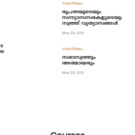
സഭാനിയമം
രൂപതയുടെയും
സന്ന്യാസസഭകളുടെയും
സ്വത്ത്: വ്യത്യാസങ്ങള്‍
May 29, 2021
െ
സഭാനിയമം
ത്തനം
സഭാസ്വത്തും
അത്മായരും
May 29, 2021