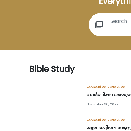
Everythi
library_books
Bible Study
ബൈബിള്‍ പഠനങ്ങള്‍
ഗാർഹികസഭയുടെ മ
November 30, 2022
ബൈബിള്‍ പഠനങ്ങള്‍
യൂറോപ്പിലെ ആദ്യ 