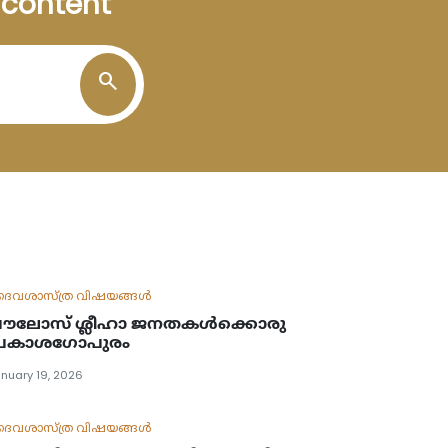
n content
search
ൈവശാസ്ത്ര വിഷയങ്ങള്‍
ലോസ് ശ്ലീഹാ ജനതകൾക്കൊരു
്രകാശഗോപുരം
nuary 19, 2026
ൈവശാസ്ത്ര വിഷയങ്ങള്‍