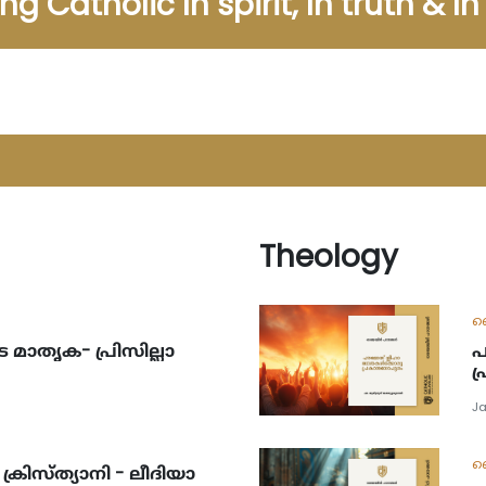
ng Catholic In spirit, In truth & I
Theology
ദ
ാതൃക- പ്രിസില്ലാ
പൗ
പ
Ja
ദ
ക്രിസ്ത്യാനി - ലീദിയാ