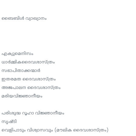
ബൈബിൾ വ്യാഖ്യാനം
എക്യുമെനിസം
ധാര്‍മ്മികദൈവശാസ്ത്രം
സഭാപിതാക്കന്മാർ
ഇതരമത ദൈവശാസ്ത്രം
അജപാലന ദൈവശാസ്ത്രം
മരിയവിജ്ഞാനീയം
പരിശുദ്ധ റൂഹാ വിജ്ഞാനീയം
സൃഷ്ടി
വെളിപാടും വിശ്വാസവും (മൗലിക ദൈവശാസ്ത്രം)