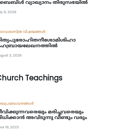
ൈബിൾ വ്യാഖ്യാനം തിരുസഭയിൽ
ly 9, 2026
ൈവശാസ്ത്ര വിഷയങ്ങള്‍
ിത്യപുരോഹിതനീശോമിശിഹാ
െബ്രായലേഖനത്തിൽ
gust 3, 2026
Church Teachings
ഭാപ്രബോധനങ്ങള്‍
ീവിക്കുന്നവരെയും മരിച്ചവരെയും
ിധിക്കാൻ അവിടുന്നു വീണ്ടും വരും
ne 19, 2023