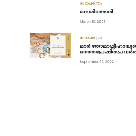
സഭാചരിത്രം
സെമിത്തേരി
March 10, 2023
സഭാചരിത്രം
മാർ തോമാശ്ലീഹായുട
ഭാരതപ്രേഷിതപ്രവർ
September 22, 2022