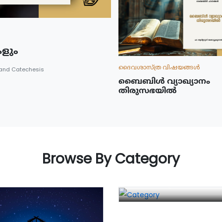
ളും
ദൈവശാസ്ത്ര വിഷയങ്ങള്‍
 and Catechesis
ബൈബിൾ വ്യാഖ്യാനം
തിരുസഭയിൽ
Browse By Category
സഭാ ചരിത്രം