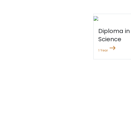
Diploma in
Science
east
1 Year