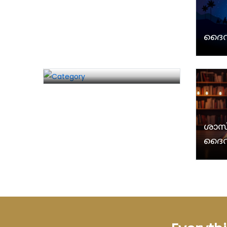
ദൈവ
സഭാ പ്രബോധനങ്ങള്‍
ശാസ്
ദൈവ