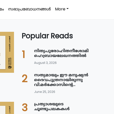
മം
സഭാപ്രബോധനങ്ങള്‍
More
Popular Reads
1
നിത്യപുരോഹിതനീശോമിശിഹാ
ഹെബ്രായലേഖനത്തിൽ
August 3, 2026
2
സത്യമായും ഈ മനുഷ്യൻ
ദൈവപുത്രനായിരുന്നു
വി.മർക്കോസിൻ്റെ
സുവിശേഷ വ്യാഖ്യാനം
June 25, 2026
3
പ്രത്യാശയുടെ
ചൂണ്ടുപലകകൾ