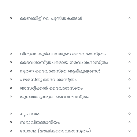
ബൈബിളിലെ പുസ്തകങ്ങൾ
വിശുദ്ധ കുർബാനയുടെ ദൈവശാസ്ത്രം
ദൈവശാസ്ത്രപരമായ നരവംശശാസ്ത്രം
നൂതന ദൈവശാസ്ത്ര ആഭിമുഖ്യങ്ങൾ
പൗരസ്ത്യ ദൈവശാസ്ത്രം
അസറ്റിക്കൽ ദൈവശാസ്ത്രം
യുഗാന്ത്യോന്മുഖ ദൈവശാസ്ത്രം
കൃപാവരം
സഭാവിജ്ഞാനീയം
ഡോഗ്മ (മൗലികദൈവശാസ്ത്രം)