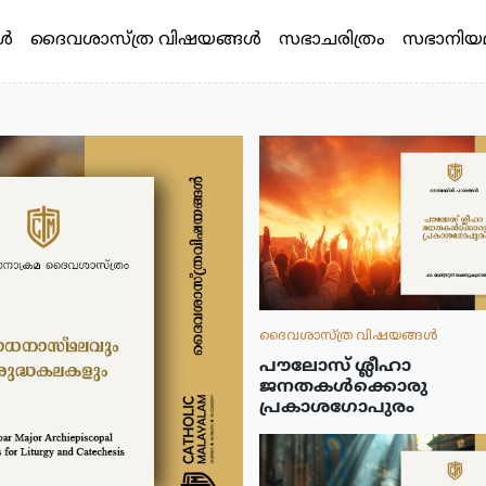
്‍
ദൈവശാസ്ത്ര വിഷയങ്ങള്‍
സഭാചരിത്രം
സഭാനിയ
ദൈവശാസ്ത്ര വിഷയങ്ങള്‍
പൗലോസ് ശ്ലീഹാ
ജനതകൾക്കൊരു
പ്രകാശഗോപുരം