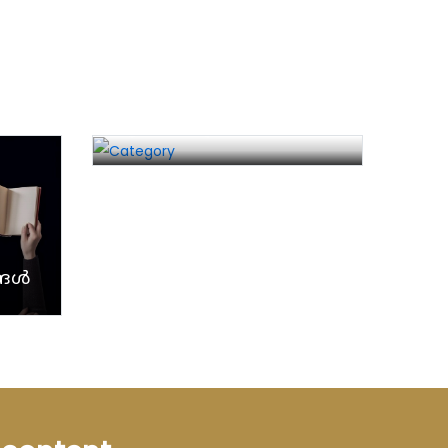
സീറോ മലബാർ സഭയുടെ
ആരാധനാക്രമം
്ങൾ