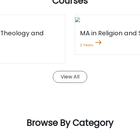
Courses
 Theology and
MA in Religion and
east
2 Years
View All
Browse By Category