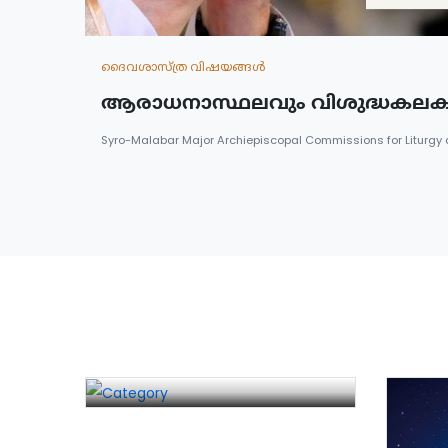
ദൈവശാസ്ത്ര വിഷയങ്ങള്‍
ആരാധനാസ്ഥലവും വിശുദ്ധകലക
Syro-Malabar Major Archiepiscopal Commissions for Liturgy
ബൈബിള്‍ പഠനങ്ങള്‍