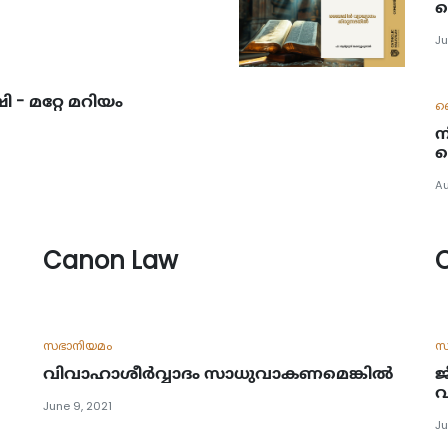
ബ
Ju
 - മറ്റേ മറിയം
ദ
ന
ഹ
Au
Canon Law
സഭാനിയമം
സ
വിവാഹാശീർവ്വാദം സാധുവാകണമെങ്കിൽ
ജ
വ
June 9, 2021
Ju