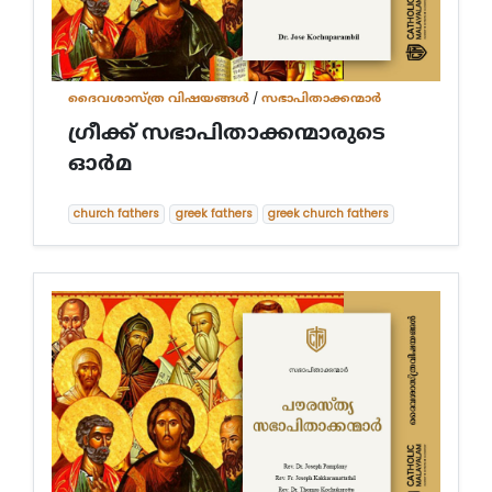
ദൈവശാസ്ത്ര വിഷയങ്ങള്‍
/
സഭാപിതാക്കന്മാർ
ഗ്രീക്ക് സഭാപിതാക്കന്മാരുടെ
ഓർമ
church fathers
greek fathers
greek church fathers