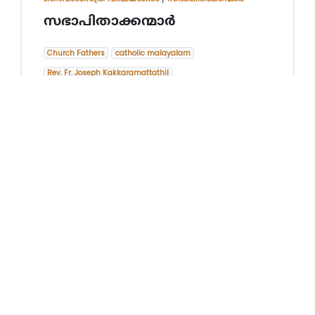
സഭാപിതാക്കന്മാര്‍
Church Fathers
catholic malayalam
Rev. Fr. Joseph Kakkaramattathil
Rev. Dr. Thomas Kochukarottu
Bishop Joseph Pamplany
Everything Catholic - in spirit, in truth, and in content.