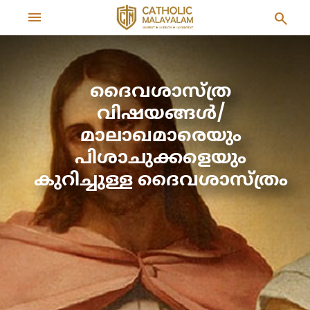
menu
search
ദൈവശാസ്ത്ര
വിഷയങ്ങള്‍/
മാലാഖമാരെയും
പിശാചുക്കളെയും
കുറിച്ചുള്ള ദൈവശാസ്ത്രം