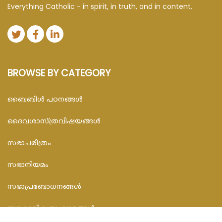
Everything Catholic - in spirit, in truth, and in content.
BROWSE BY CATEGORY
ബൈബിള്‍ പഠനങ്ങള്‍
ദൈവശാസ്ത്രവിഷയങ്ങള്‍
സഭാചരിത്രം
സഭാനിയമം
സഭാപ്രബോധനങ്ങള്‍
സമകാലിക സംവാദങ്ങൾ