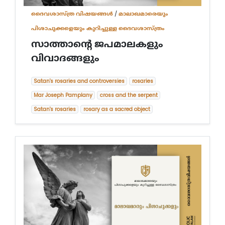
മാലാഖമാരെയും പിശാചുക്കളെയും കുറിച്ചുള്ള ദൈവശാസ്
ദൈവശാസ്ത്ര വിഷയങ്ങള്‍
/
മാലാഖമാരെയും
യുഗാന്ത്യോന്മുഖ ദൈവശാസ്ത്രം
പിശാചുക്കളെയും കുറിച്ചുള്ള ദൈവശാസ്ത്രം
മരിയവിജ്ഞാനീയം
കൂദാശകൾ
കൃപാവരം
സാത്താന്‍റെ ജപമാലകളും
പരിശുദ്ധ റൂഹാ വിജ്ഞാനീയം
വിവാദങ്ങളും
ക്രിസ്തുവിജ്ഞാനീയം
സഭാവിജ്ഞാനീയം
Satan's rosaries and controversies
rosaries
സൃഷ്ടി
പരിശുദ്ധ ത്രിത്വം
Mar Joseph Pamplany
cross and the serpent
ഡോഗ്മ (മൗലികദൈവശാസ്ത്രം)
Satan's rosaries
rosary as a sacred object
വെളിപാടും വിശ്വാസവും (മൗലിക ദൈവശാസ്ത്രം)
ദൈവശാസ്ത്രത്തിന് ആമുഖം
All