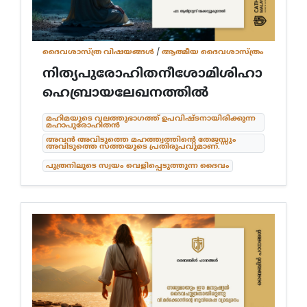
ദൈവശാസ്ത്ര വിഷയങ്ങള്‍
/
ആത്മീയ ദൈവശാസ്ത്രം
നിത്യപുരോഹിതനീശോമിശിഹാ
ഹെബ്രായലേഖനത്തിൽ
മഹിമയുടെ വലത്തുഭാഗത്ത് ഉപവിഷ്ടനായിരിക്കുന്ന
മഹാപുരോഹിതൻ
അവൻ അവിടുത്തെ മഹത്ത്വത്തിന്റെ തേജസ്സും
അവിടുത്തെ സത്തയുടെ പ്രതിരൂപവുമാണ്.
പുത്രനിലൂടെ സ്വയം വെളിപ്പെടുത്തുന്ന ദൈവം