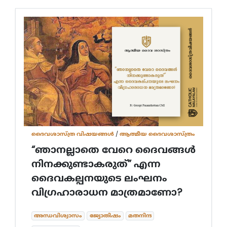
ദൈവശാസ്ത്ര വിഷയങ്ങള്‍
/
ആത്മീയ ദൈവശാസ്ത്രം
“ഞാനല്ലാതെ വേറെ ദൈവങ്ങൾ
നിനക്കുണ്ടാകരുത്” എന്ന
ദൈവകല്പനയുടെ ലംഘനം
വിഗ്രഹാരാധന മാത്രമാണോ?
അന്ധവിശ്വാസം
ജ്യോതിഷം
മതനിന്ദ