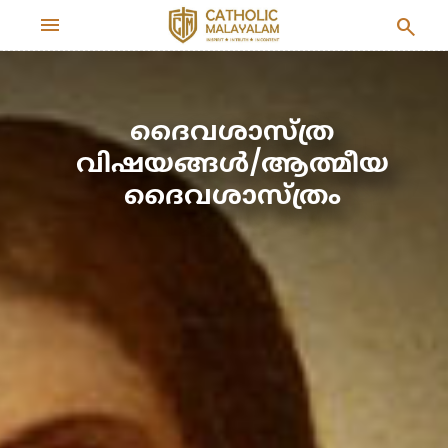
menu
search
ദൈവശാസ്ത്ര
വിഷയങ്ങള്‍/ആത്മീയ
ദൈവശാസ്ത്രം