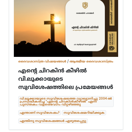
ദൈവശാസ്ത്ര വിഷയങ്ങള്‍
/
ആത്മീയ ദൈവശാസ്ത്രം
എന്റെ ചിറകിൻ കീഴിൽ
വി.ലൂക്കായുടെ
സുവിശേഷത്തിലെ പ്രമേയങ്ങൾ
വി.ലൂക്കായുടെ സുവിശേഷത്തെ വ്യാഖ്യാനിച്ചു 2004 ൽ
പ്രസിദ്ധീകരിച്ച “എൻ്റെ ചിറകിൻകീഴിൽ” എന്ന
പുസ്തകം വളരെവേഗം വിറ്റഴിഞ്ഞു
എന്താണ് സുവിശേഷം?
സുവിശേഷമറിയിക്കുക
എന്തിനു സുവിശേഷങ്ങൾ എഴുതപ്പെട്ടു