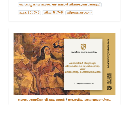
ഞാനല്ലാതെ വേറെ ദേവന്മാർ നിനക്കുണ്ടാകരുത്
പുറ. 20 : 3-5
നിയ. 5 : 7-9
വിഗ്രഹാരാധന
ദൈവശാസ്ത്ര വിഷയങ്ങള്‍
/
ആത്മീയ ദൈവശാസ്ത്രം
കത്തോലിക്കർ വിശുദ്ധരുടെ
തിരുശേഷിപ്പുകൾ
സൂക്ഷിക്കുന്നതും അത്