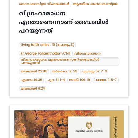
ദൈവശാസ്ത്ര വിഷയങ്ങള്‍
/
ആത്മീയ ദൈവശാസ്ത്രം
വിഗ്രഹാരാധന
എന്താണെന്നാണ് ബൈബിൾ
പറയുന്നത്
Living faith series : 10 (ചോദ്യം:3)
Fr. George Panamthottam CMI
വിഗ്രഹാരാധന
വിഗ്രഹാരാധന എന്താണെന്നാണ് ബൈബിൾ
പറയുന്നത്
മത്തായി 22:39
മർക്കോ. 12: 29
ഏശയ്യ 57: 7-9
എസെ. 16:35
പുറ. 31: 1-4
സങ്കീ. 106: 19
1 രാജാ. 11 :5-7
മത്തായി 6:24