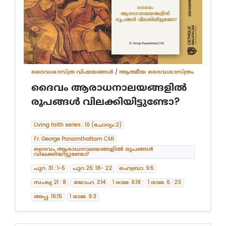
ദൈവശാസ്ത്ര വിഷയങ്ങള്‍
/
ആത്മീയ ദൈവശാസ്ത്രം
ദൈവം ആരാധനാലയങ്ങളിൽ
രൂപങ്ങൾ വിലക്കിയിട്ടുണ്ടോ?
Living faith series : 10 (ചോദ്യം:2)
Fr. George Panamthottam CMI
ദൈവം ആരാധനാലയങ്ങളിൽ രൂപങ്ങൾ
വിലക്കിയിട്ടുണ്ടോ?
പുറ. 31 : 1-5
പുറ 25: 18- 22
ഹെബ്രാ. 9:5
സംഖ്യ 21 : 8
യോഹ. 3:14
1 രാജ. 6:18
1 രാജ. 6 : 23
അപ്പ. 16:15
1 രാജ. 9:3