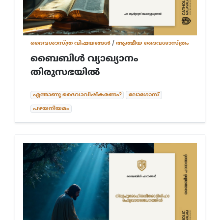
ദൈവശാസ്ത്ര വിഷയങ്ങള്‍
/
ആത്മീയ ദൈവശാസ്ത്രം
ബൈബിൾ വ്യാഖ്യാനം
തിരുസഭയിൽ
എന്താണു ദൈവാവിഷ്കരണം?
ലോഗോസ്'
പഴയനിയമം