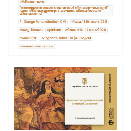
നിരീശ്വര വാദം
“ഞാനല്ലാതെ വേറെ ദൈവങ്ങൾ നിനക്കുണ്ടാകരുത്”
എന്ന ദൈവകല്പനയുടെ ലംഘനം വിഗ്രഹാരാധന
മാത്രമാണോ?
Fr. George Panamthottam CMI
നിയമ. 18:10; ജെറ. 29:8
അരൂപിസേവ
Spiritism
നിയമ. 6:16
1 കോറി 10:9
സങ്കീ.95:9
Living faith series : 10 (ചോദ്യം:4)
അജ്ഞേയനാവാദം