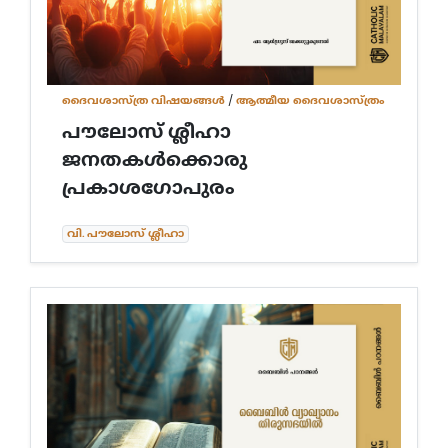
അസറ്റിക്കൽ ദൈവശാസ്ത്രം
അജപാലന ദൈവശാസ്ത്രം
മാലാഖമാരെയും പിശാചുക്കളെയും കുറിച്ചുള്ള ദൈവശാസ്
ദൈവശാസ്ത്ര വിഷയങ്ങള്‍
/
ആത്മീയ ദൈവശാസ്ത്രം
യുഗാന്ത്യോന്മുഖ ദൈവശാസ്ത്രം
പൗലോസ് ശ്ലീഹാ
മരിയവിജ്ഞാനീയം
കൂദാശകൾ
കൃപാവരം
ജനതകൾക്കൊരു
പരിശുദ്ധ റൂഹാ വിജ്ഞാനീയം
പ്രകാശഗോപുരം
ക്രിസ്തുവിജ്ഞാനീയം
സഭാവിജ്ഞാനീയം
വി. പൗലോസ് ശ്ലീഹാ
സൃഷ്ടി
പരിശുദ്ധ ത്രിത്വം
ഡോഗ്മ (മൗലികദൈവശാസ്ത്രം)
വെളിപാടും വിശ്വാസവും (മൗലിക ദൈവശാസ്ത്രം)
ദൈവശാസ്ത്രത്തിന് ആമുഖം
All