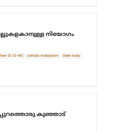
കല്ലുകളകാനുള്ള നിയോഗം
thew 21: 33-46)
catholic malayalam
bible study
്പുറത്തൊരു കുഞ്ഞാട്