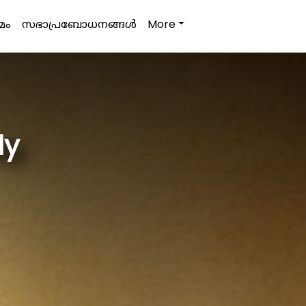
മം
സഭാപ്രബോധനങ്ങള്‍
More
dy