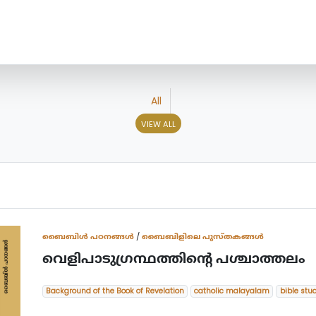
All
VIEW ALL
ബൈബിള്‍ പഠനങ്ങള്‍
/
ബൈബിളിലെ പുസ്തകങ്ങൾ
വെളിപാടുഗ്രന്ഥത്തിന്റെ പശ്ചാത്തലം
Background of the Book of Revelation
catholic malayalam
bible stu