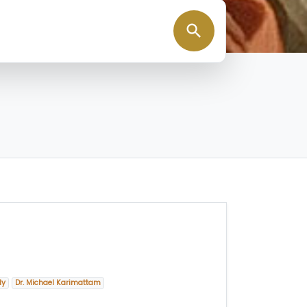
search
dy
Dr. Michael Karimattam