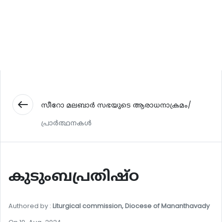
west
സീറോ മലബാർ സഭയുടെ ആരാധനാക്രമം/
പ്രാർത്ഥനകൾ
കുടുംബപ്രതിഷ്ഠ
Authored by :
Liturgical commission, Diocese of Mananthavady