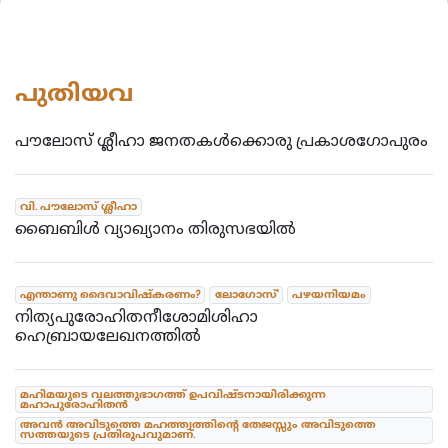
പുതിയവ
പൗലോസ് ശ്ലീഹാ ജനതകൾക്കൊരു പ്രകാശഗോപുരം
വി. പൗലോസ് ശ്ലീഹാ
ബൈബിൾ വ്യാഖ്യാനം തിരുസഭയിൽ
എന്താണു ദൈവാവിഷ്കരണം?
ലോഗോസ്'
പഴയനിയമം
നിത്യപുരോഹിതനീശോമിശിഹാ
ഹെബ്രായലേഖനത്തിൽ
മഹിമയുടെ വലത്തുഭാഗത്ത് ഉപവിഷ്ടനായിരിക്കുന്ന
മഹാപുരോഹിതൻ
അവൻ അവിടുത്തെ മഹത്ത്വത്തിന്റെ തേജസ്സും അവിടുത്തെ
സത്തയുടെ പ്രതിരൂപവുമാണ്.