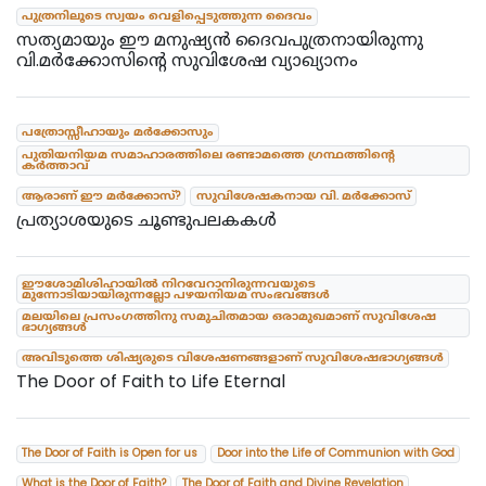
പുത്രനിലൂടെ സ്വയം വെളിപ്പെടുത്തുന്ന ദൈവം
സത്യമായും ഈ മനുഷ്യൻ ദൈവപുത്രനായിരുന്നു
വി.മർക്കോസിൻ്റെ സുവിശേഷ വ്യാഖ്യാനം
പത്രോസ്സീഹായും മർക്കോസും
പുതിയനിയമ സമാഹാരത്തിലെ രണ്ടാമത്തെ ഗ്രന്ഥത്തിന്റെ
കർത്താവ്
ആരാണ് ഈ മർക്കോസ്?
സുവിശേഷകനായ വി. മർക്കോസ്
പ്രത്യാശയുടെ ചൂണ്ടുപലകകൾ
ഈശോമിശിഹായിൽ നിറവേറാനിരുന്നവയുടെ
മുന്നോടിയായിരുന്നല്ലോ പഴയനിയമ സംഭവങ്ങൾ
മലയിലെ പ്രസംഗത്തിനു സമുചിതമായ ഒരാമുഖമാണ് സുവിശേഷ
ഭാഗ്യങ്ങൾ
അവിടുത്തെ ശിഷ്യരുടെ വിശേഷണങ്ങളാണ് സുവിശേഷഭാഗ്യങ്ങൾ
The Door of Faith to Life Eternal
The Door of Faith is Open for us
Door into the Life of Communion with God
What is the Door of Faith?
The Door of Faith and Divine Revelation