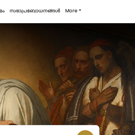
മം
സഭാപ്രബോധനങ്ങള്‍
More