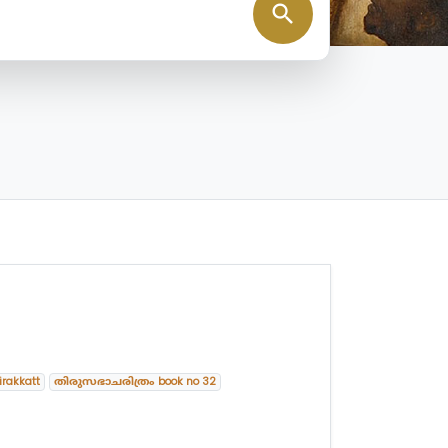
search
irakkatt
തിരുസഭാചരിത്രം book no 32