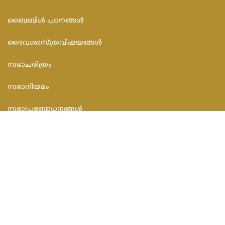
ബൈബിള്‍ പഠനങ്ങള്‍
ദൈവശാസ്ത്രവിഷയങ്ങള്‍
സഭാചരിത്രം
സഭാനിയമം
സഭാപ്രബോധനങ്ങള്‍
സമകാലിക സംവാദങ്ങൾ
CONTACT INFO
FEDAR FOUNDATION
3rd Floor, Room No.704, Olive Arcade, Near St. Joseph’s