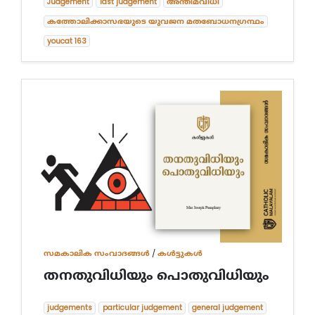
Judgement
last judgement
അന്തിമവിധി
കത്തോലിക്കാസഭയുടെ യുവജന മതബോധനഗ്രന്ഥം
youcat 163
സമകാലിക സംവാദങ്ങൾ
/
കൾട്ടുകൾ
തനതുവിധിയും പൊതുവിധിയും
judgements
particular judgement
general judgement