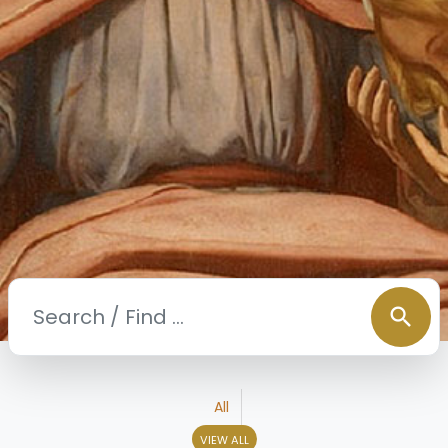
search
All
VIEW ALL