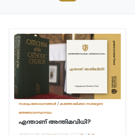
സഭാപ്രബോധനങ്ങള്‍
/
കത്തോലിക്കാ സഭയുടെ
മതബോധനഗ്രന്ഥം
എന്താണ് അന്തിമവിധി?