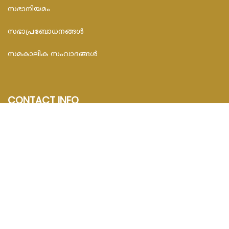
സഭാനിയമം
സഭാപ്രബോധനങ്ങള്‍
സമകാലിക സംവാദങ്ങൾ
CONTACT INFO
FEDAR FOUNDATION
3rd Floor, Room No.704, Olive Arcade, Near St. Joseph’s
Hospital, Mananthavady – 670645
Email : info@fedarfoundation.com
Phone : 04935 293101, 97446 67206