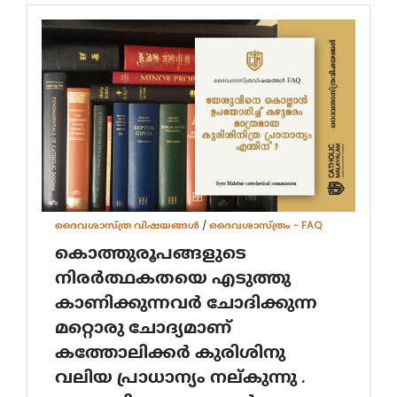
ദൈവശാസ്ത്ര വിഷയങ്ങള്‍
/
ദൈവശാസ്ത്രം - FAQ
കൊത്തുരൂപങ്ങളുടെ
നിരർത്ഥകതയെ എടുത്തു
കാണിക്കുന്നവർ ചോദിക്കുന്ന
മറ്റൊരു ചോദ്യമാണ്
കത്തോലിക്കർ കുരിശിനു
വലിയ പ്രാധാന്യം നല്കുന്നു .