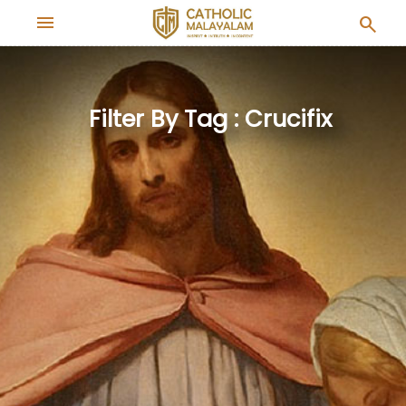
menu
search
Filter By Tag : Crucifix