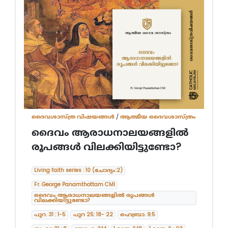
ദൈവശാസ്ത്ര വിഷയങ്ങള്‍
/
ആത്മീയ ദൈവശാസ്ത്രം
ദൈവം ആരാധനാലയങ്ങളിൽ
രൂപങ്ങൾ വിലക്കിയിട്ടുണ്ടോ?
Living faith series : 10 (ചോദ്യം:2)
Fr. George Panamthottam CMI
ദൈവം ആരാധനാലയങ്ങളിൽ രൂപങ്ങൾ
വിലക്കിയിട്ടുണ്ടോ?
പുറ. 31 : 1-5
പുറ 25: 18- 22
ഹെബ്രാ. 9:5