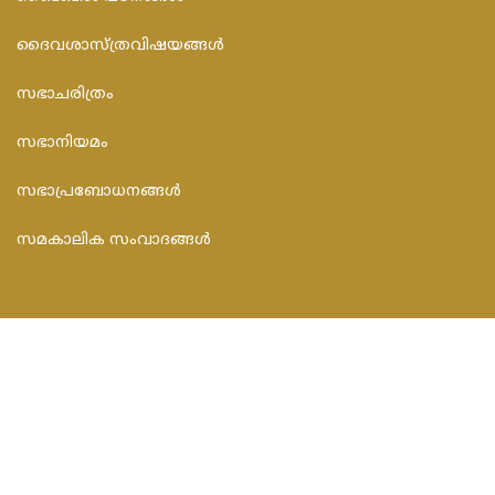
ദൈവശാസ്ത്രവിഷയങ്ങള്‍
സഭാചരിത്രം
സഭാനിയമം
സഭാപ്രബോധനങ്ങള്‍
സമകാലിക സംവാദങ്ങൾ
CONTACT INFO
FEDAR FOUNDATION
3rd Floor, Room No.704, Olive Arcade, Near St. Joseph’s
Hospital, Mananthavady – 670645