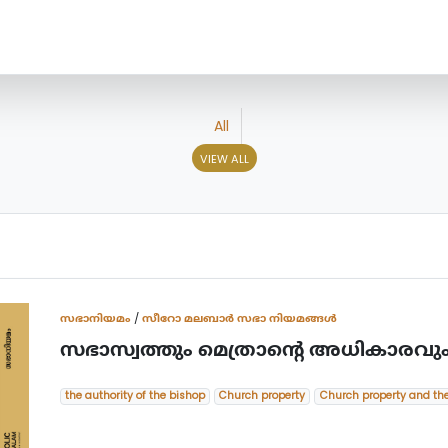
All
VIEW ALL
സഭാനിയമം
/
സീറോ മലബാർ സഭാ നിയമങ്ങൾ
സഭാസ്വത്തും മെത്രാന്‍റെ അധികാരവു
the authority of the bishop
Church property
Church property and the