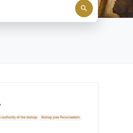
search
ം
 authority of the bishop
Bishop jose Porunnedom