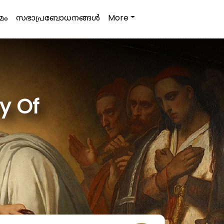
മം
സഭാപ്രബോധനങ്ങള്‍
More
ty Of