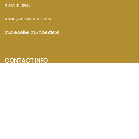
സഭാനിയമം
സഭാപ്രബോധനങ്ങള്‍
സമകാലിക സംവാദങ്ങൾ
CONTACT INFO
FEDAR FOUNDATION
3rd Floor, Room No.704, Olive Arcade, Near St. Joseph’s
Hospital, Mananthavady – 670645
Email : info@fedarfoundation.com
Phone : 04935 293101, 97446 67206