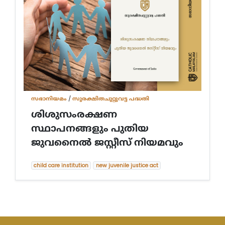
സഭാനിയമം
/
സുരക്ഷിതചുറ്റുവട്ട പദ്ധതി
ശിശുസംരക്ഷണ
സ്ഥാപനങ്ങളും പുതിയ
ജുവനൈല്‍ ജസ്റ്റീസ് നിയമവും
child care institution
new juvenile justice act