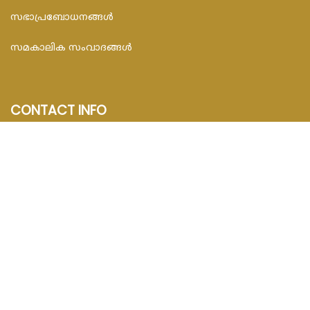
സഭാപ്രബോധനങ്ങള്‍
സമകാലിക സംവാദങ്ങൾ
CONTACT INFO
FEDAR FOUNDATION
3rd Floor, Room No.704, Olive Arcade, Near St. Joseph’s
Hospital, Mananthavady – 670645
Email : info@fedarfoundation.com
Phone : 04935 293101, 97446 67206
© 2020 Catholic Malayalam. All Rights Reserved.