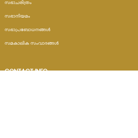
സഭാചരിത്രം
സഭാനിയമം
സഭാപ്രബോധനങ്ങള്‍
സമകാലിക സംവാദങ്ങൾ
CONTACT INFO
FEDAR FOUNDATION
3rd Floor, Room No.704, Olive Arcade, Near St. Joseph’s
Hospital, Mananthavady – 670645
Email : info@fedarfoundation.com
Phone : 04935 293101, 97446 67206