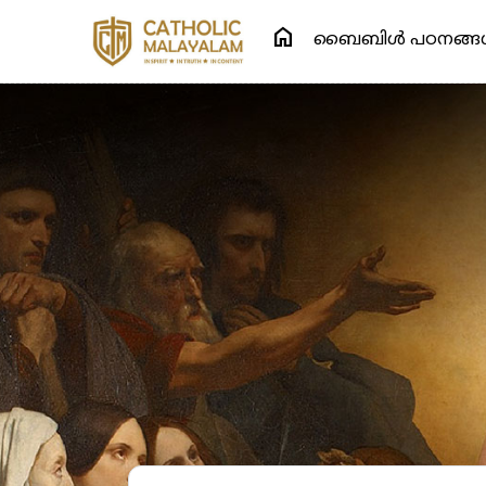
home
ബൈബിള്‍ പഠനങ്ങള