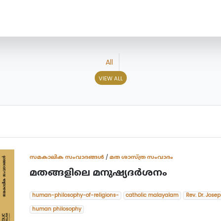
All
VIEW ALL
സമകാലിക സംവാദങ്ങൾ
/
മത ശാസ്ത്ര സംവാദം
മതങ്ങളിലെ മനുഷ്യദര്‍ശനം
human-philosophy-of-religions-
catholic malayalam
Rev. Dr. Jos
human philosophy