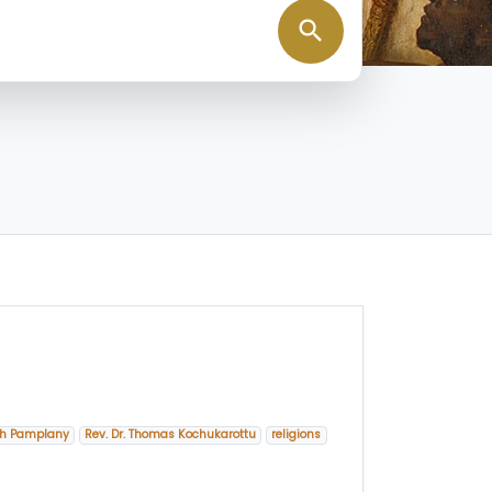
search
eph Pamplany
Rev. Dr. Thomas Kochukarottu
religions