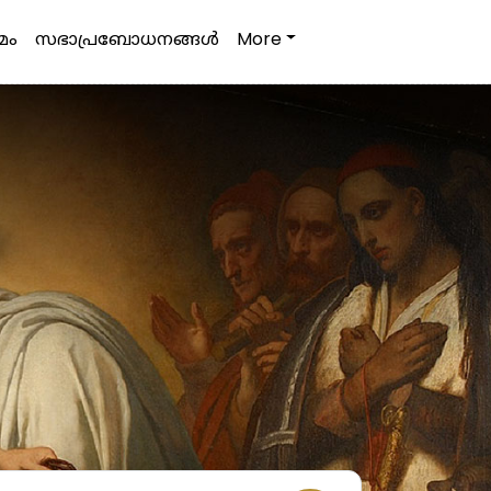
മം
സഭാപ്രബോധനങ്ങള്‍
More