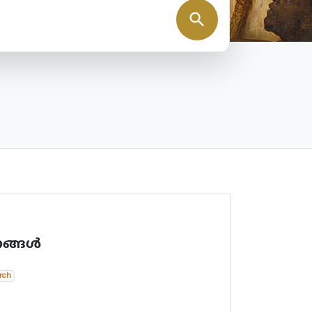
search
ങ്ങള്‍
rch