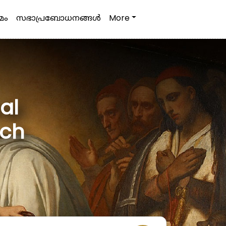
മം
സഭാപ്രബോധനങ്ങള്‍
More
al
rch