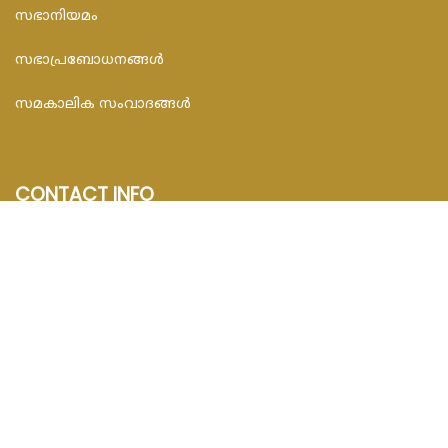
സഭാനിയമം
സഭാപ്രബോധനങ്ങള്‍
സമകാലിക സംവാദങ്ങൾ
CONTACT INFO
FEDAR FOUNDATION
3rd Floor, Room No.704, Olive Arcade, Near St. Joseph’s
Hospital, Mananthavady – 670645
Email : info@fedarfoundation.com
Phone : 04935 293101, 97446 67206