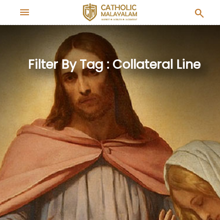
menu
search
Filter By Tag : Collateral Line