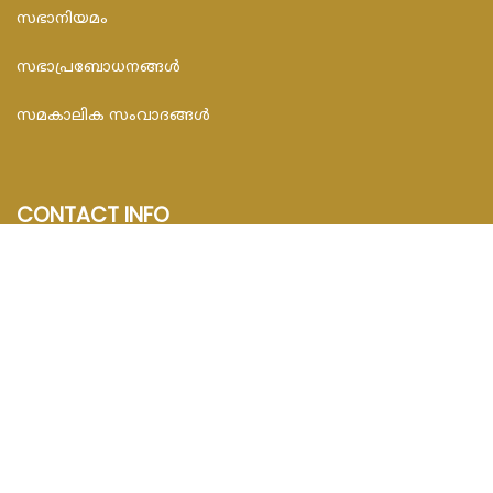
സഭാനിയമം
സഭാപ്രബോധനങ്ങള്‍
സമകാലിക സംവാദങ്ങൾ
CONTACT INFO
FEDAR FOUNDATION
3rd Floor, Room No.704, Olive Arcade, Near St. Joseph’s
Hospital, Mananthavady – 670645
Email : info@fedarfoundation.com
Phone : 04935 293101, 97446 67206