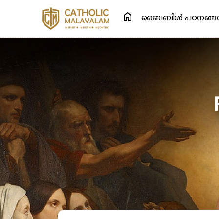
home
ബൈബിള്‍ പഠനങ്ങള