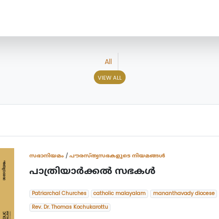
All
VIEW ALL
സഭാനിയമം
/
പൗരസ്ത്യസഭകളുടെ നിയമങ്ങൾ
പാത്രിയാര്‍ക്കല്‍ സഭകള്‍
Patriarchal Churches
catholic malayalam
mananthavady diocese
Rev. Dr. Thomas Kochukarottu