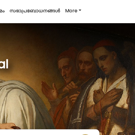
മം
സഭാപ്രബോധനങ്ങള്‍
More
al