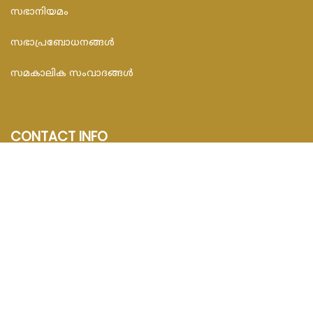
സഭാനിയമം
സഭാപ്രബോധനങ്ങള്‍
സമകാലിക സംവാദങ്ങൾ
CONTACT INFO
FEDAR FOUNDATION
3rd Floor, Room No.704, Olive Arcade, Near St. Joseph’s
Hospital, Mananthavady – 670645
Email : info@fedarfoundation.com
Phone : 04935 293101, 97446 67206