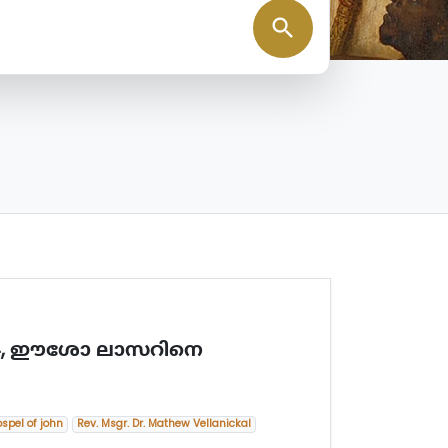
search
8-44, ഈശോ ലാസറിനെ
spel of john
Rev. Msgr. Dr. Mathew Vellanickal