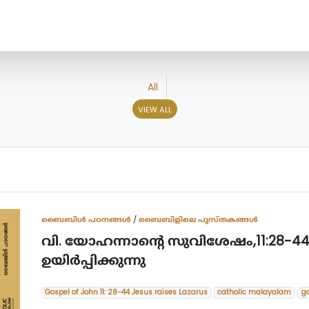
All
VIEW ALL
ബൈബിള്‍ പഠനങ്ങള്‍
/
ബൈബിളിലെ പുസ്തകങ്ങൾ
വി. യോഹന്നാന്‍റെ സുവിശേഷം,11:2
ഉയിര്‍പ്പിക്കുന്നു
Gospel of John 11: 28-44 Jesus raises Lazarus
catholic malayalam
go