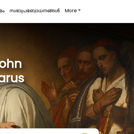
മം
സഭാപ്രബോധനങ്ങള്‍
More
John
zarus