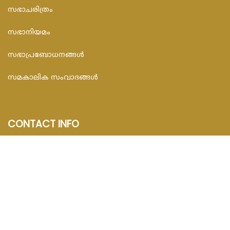
സഭാചരിത്രം
സഭാനിയമം
സഭാപ്രബോധനങ്ങള്‍
സമകാലിക സംവാദങ്ങൾ
CONTACT INFO
FEDAR FOUNDATION
3rd Floor, Room No.704, Olive Arcade, Near St. Joseph’s
Hospital, Mananthavady – 670645
Email : info@fedarfoundation.com
Phone : 04935 293101, 97446 67206