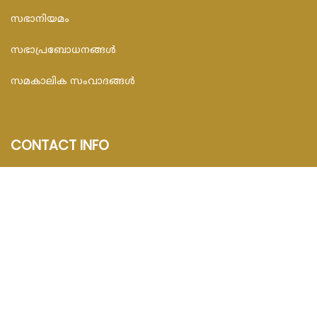
സഭാനിയമം
സഭാപ്രബോധനങ്ങള്‍
സമകാലിക സംവാദങ്ങൾ
CONTACT INFO
FEDAR FOUNDATION
3rd Floor, Room No.704, Olive Arcade, Near St. Joseph’s
Hospital, Mananthavady – 670645
Email : info@fedarfoundation.com
Phone : 04935 293101, 97446 67206