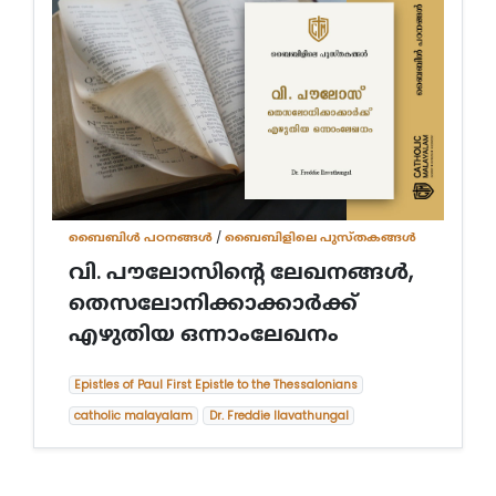
ബൈബിള്‍ പഠനങ്ങള്‍
/
ബൈബിളിലെ പുസ്തകങ്ങൾ
വി. പൗലോസിന്‍റെ ലേഖനങ്ങള്‍,
തെസലോനിക്കാക്കാര്‍ക്ക്
എഴുതിയ ഒന്നാംലേഖനം
Epistles of Paul First Epistle to the Thessalonians
catholic malayalam
Dr. Freddie Ilavathungal