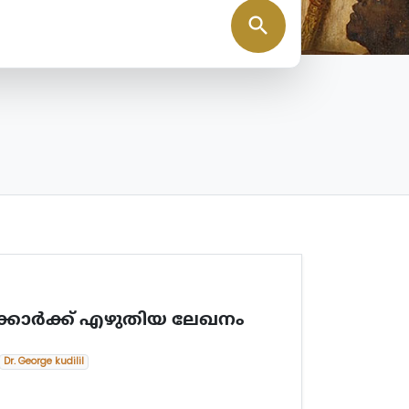
search
്കാര്‍ക്ക് എഴുതിയ ലേഖനം
Dr. George kudilil