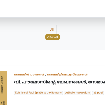
All
VIEW ALL
ബൈബിള്‍ പഠനങ്ങള്‍
/
ബൈബിളിലെ പുസ്തകങ്ങൾ
വി. പൗലോസിന്‍റെ ലേഖനങ്ങള്‍, റോമാക
Epistles of Paul Epistle to the Romans
catholic malayalam
st. paul