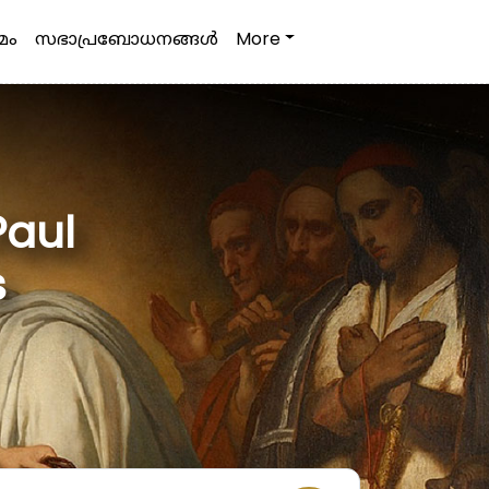
മം
സഭാപ്രബോധനങ്ങള്‍
More
Paul
s