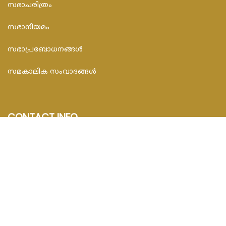
സഭാചരിത്രം
സഭാനിയമം
സഭാപ്രബോധനങ്ങള്‍
സമകാലിക സംവാദങ്ങൾ
CONTACT INFO
FEDAR FOUNDATION
3rd Floor, Room No.704, Olive Arcade, Near St. Joseph’s
Hospital, Mananthavady – 670645
Email : info@fedarfoundation.com
Phone : 04935 293101, 97446 67206