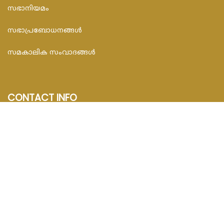
സഭാനിയമം
സഭാപ്രബോധനങ്ങള്‍
സമകാലിക സംവാദങ്ങൾ
CONTACT INFO
FEDAR FOUNDATION
3rd Floor, Room No.704, Olive Arcade, Near St. Joseph’s
Hospital, Mananthavady – 670645
Email : info@fedarfoundation.com
Phone : 04935 293101, 97446 67206