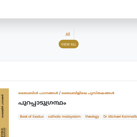
All
VIEW ALL
ബൈബിള്‍ പഠനങ്ങള്‍
/
ബൈബിളിലെ പുസ്തകങ്ങൾ
പുറപ്പാടുഗ്രന്ഥം
Book of Exodus
catholic malayalam
theology
Dr. Michael Karimat