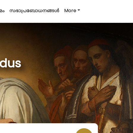
മം
സഭാപ്രബോധനങ്ങള്‍
More
odus