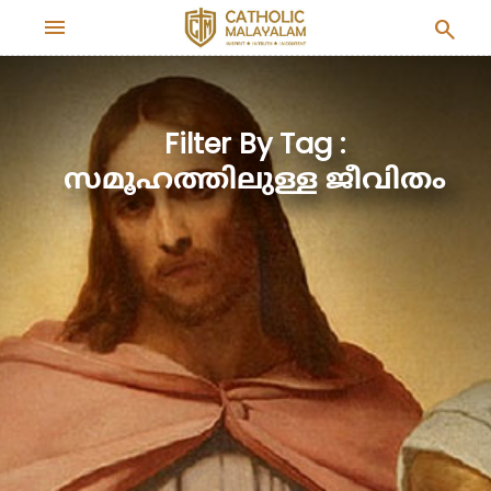
menu
search
Filter By Tag :
സമൂഹത്തിലുള്ള ജീവിതം