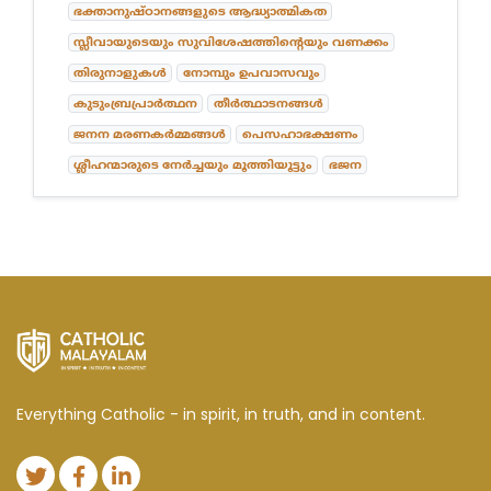
ഭക്താനുഷ്ഠാനങ്ങളുടെ ആദ്ധ്യാത്മികത
സ്ലീവായുടെയും സുവിശേഷത്തിന്റെയും വണക്കം
തിരുനാളുകൾ
നോമ്പും ഉപവാസവും
കുടുംബ്രപ്രാർത്ഥന
തീർത്ഥാടനങ്ങൾ
ജനന മരണകർമ്മങ്ങൾ
പെസഹാഭക്ഷണം
ശ്ലീഹന്മാരുടെ നേർച്ചയും മൂത്തിയൂട്ടും
ഭജന
Everything Catholic - in spirit, in truth, and in content.