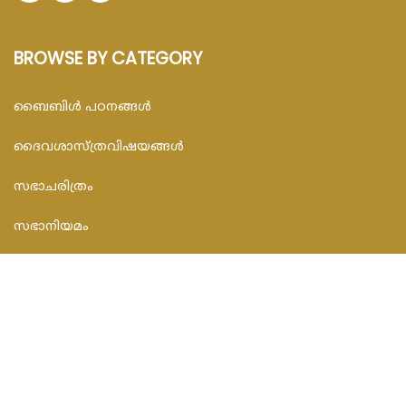
BROWSE BY CATEGORY
ബൈബിള്‍ പഠനങ്ങള്‍
ദൈവശാസ്ത്രവിഷയങ്ങള്‍
സഭാചരിത്രം
സഭാനിയമം
സഭാപ്രബോധനങ്ങള്‍
സമകാലിക സംവാദങ്ങൾ
CONTACT INFO