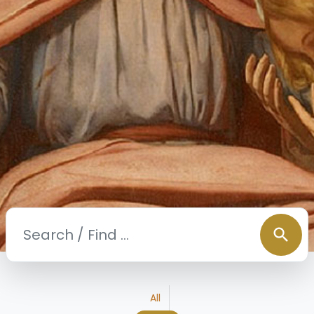
search
All