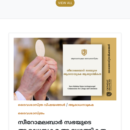
VIEW ALL
ദൈവശാസ്ത്ര വിഷയങ്ങള്‍
/
ആരാധനാക്രമ
ദൈവശാസ്ത്രം
സീറോമലബാർ സഭയുടെ