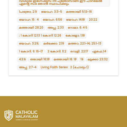
വിശുദ്ധ ഇഗ്നേഷ്യസ് നീ പത്രോസാണ് ഈ പാറമേൽ
എന്റെ സഭ ഞാൻ സ്ഥാപിക്കും
1പത്രോ. 2:9
യോഹ. 3:3-5
മത്തായി 5:13-16
യോഹ. 15 : 4
യോഹ. 6:56
യോഹ. 14:18
20:22
മത്തായി 28:20
അപ്പ. 2:33
റോമാ. 6: 4 5
; 1 കോറി 12:13 1 കോറി 12:26
കോളോ. 1:18
യോഹ. 3:29;
മർക്കോ. 2:19
മത്താ. 22:1-14; 25:1-13
1 കോറി. 6: 15-17
2 കോറി. 11:2
വെളി. 22:17
എഫേ.1:4
4:3:6
ത്തായി 16:18
മത്തായി 16: 18
19
ലൂക്കാ 23:32
അപ്പ. 2:7-4
Living Faith Series : 2 (ചോദ്യം:1)