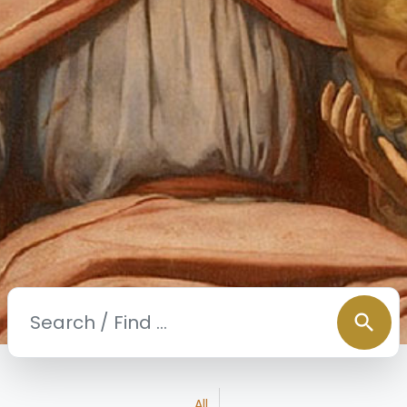
search
All