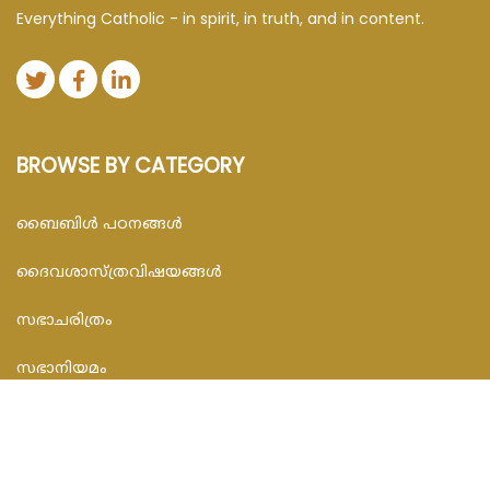
Everything Catholic - in spirit, in truth, and in content.
BROWSE BY CATEGORY
ബൈബിള്‍ പഠനങ്ങള്‍
ദൈവശാസ്ത്രവിഷയങ്ങള്‍
സഭാചരിത്രം
സഭാനിയമം
സഭാപ്രബോധനങ്ങള്‍
സമകാലിക സംവാദങ്ങൾ