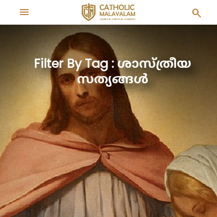
menu
search
Filter By Tag : ശാസ്ത്രീയ
സത്യങ്ങൾ