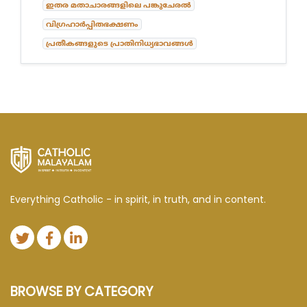
ഇതര മതാചാരങ്ങളിലെ പങ്കുചേരൽ
വിഗ്രഹാർപ്പിതഭക്ഷണം
പ്രതീകങ്ങളുടെ പ്രാതിനിധ്യഭാവങ്ങൾ
Everything Catholic - in spirit, in truth, and in content.
BROWSE BY CATEGORY