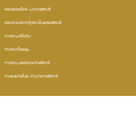
ബൈബിള്‍ പഠനങ്ങള്‍
ദൈവശാസ്ത്രവിഷയങ്ങള്‍
സഭാചരിത്രം
സഭാനിയമം
സഭാപ്രബോധനങ്ങള്‍
സമകാലിക സംവാദങ്ങൾ
CONTACT INFO
FEDAR FOUNDATION
3rd Floor, Room No.704, Olive Arcade, Near St. Joseph’s