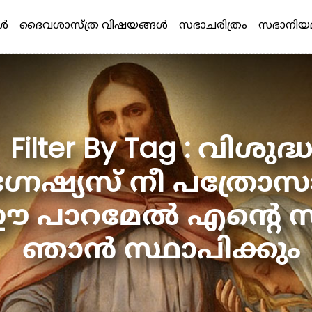
്‍
ദൈവശാസ്ത്ര വിഷയങ്ങള്‍
സഭാചരിത്രം
സഭാനിയ
Filter By Tag : വിശുദ്
്നേഷ്യസ് നീ പത്രോ
 പാറമേൽ എന്റെ 
ഞാൻ സ്ഥാപിക്കും