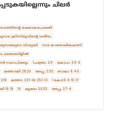
െടുകയില്ലെന്നും ചിലർ
വത്തിന്റെ രക്ഷാകരപദ്ധതി
ുസഭ: ക്രിസ്തുവിന്റെ ശരീരം
രുസഭയുടെ വിശുദ്ധി
സഭ കാതോലികമാണ്
പനം ബൈബിളിൽ
ൻ സ്ഥാപിക്കും
1പത്രോ. 2:9
യോഹ. 3:3-5
മത്തായി 28:20
അപ്പ. 2:33
റോമാ. 6: 4 5
2:19
മത്താ. 22:1-14; 25:1-13
1 കോറി. 6: 15-17
ി 16: 18
19
ലൂക്കാ 23:32
അപ്പ. 2:7-4