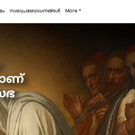
മം
സഭാപ്രബോധനങ്ങള്‍
More
ധ
സാണ്
സഭ