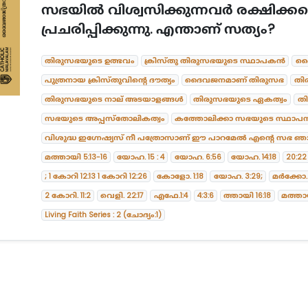
സഭയിൽ വിശ്വസിക്കുന്നവർ രക്ഷിക്കപ്പ
പ്രചരിപ്പിക്കുന്നു. എന്താണ് സത്യം?
തിരുസഭയുടെ ഉത്ഭവം
ക്രിസ്തു തിരുസഭയുടെ സ്ഥാപകൻ
ദൈ
പുത്രനായ ക്രിസ്തുവിന്റെ ദൗത്യം
ദൈവജനമാണ് തിരുസഭ
തിര
തിരുസഭയുടെ നാല് അടയാളങ്ങൾ
തിരുസഭയുടെ ഏകത്വം
തി
സഭയുടെ അപ്പസ്തോലികത്വം
കത്തോലിക്കാ സഭയുടെ സ്ഥാ
വിശുദ്ധ ഇഗ്നേഷ്യസ് നീ പത്രോസാണ് ഈ പാറമേൽ എന്റെ സഭ ഞാ
മത്തായി 5:13-16
യോഹ. 15 : 4
യോഹ. 6:56
യോഹ. 14:18
20:22
; 1 കോറി 12:13 1 കോറി 12:26
കോളോ. 1:18
യോഹ. 3:29;
മർക്കോ. 
2 കോറി. 11:2
വെളി. 22:17
എഫേ.1:4
4:3:6
ത്തായി 16:18
മത്തായ
Living Faith Series : 2 (ചോദ്യം:1)