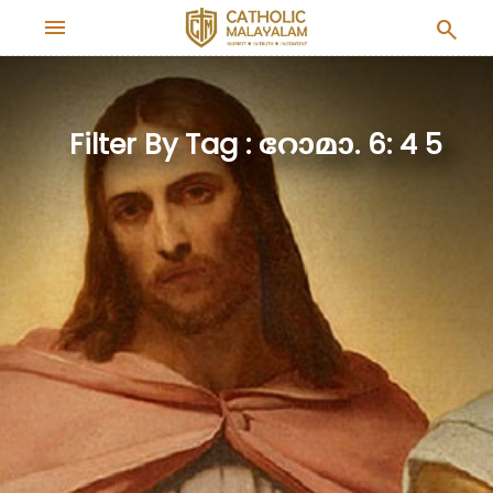
menu
search
Filter By Tag : റോമാ. 6: 4 5