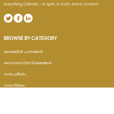
Everything Catholic - in spirit, in truth, and in content.
BROWSE BY CATEGORY
ബൈബിള്‍ പഠനങ്ങള്‍
ദൈവശാസ്ത്രവിഷയങ്ങള്‍
സഭാചരിത്രം
സഭാനിയമം
സഭാപ്രബോധനങ്ങള്‍
സമകാലിക സംവാദങ്ങൾ