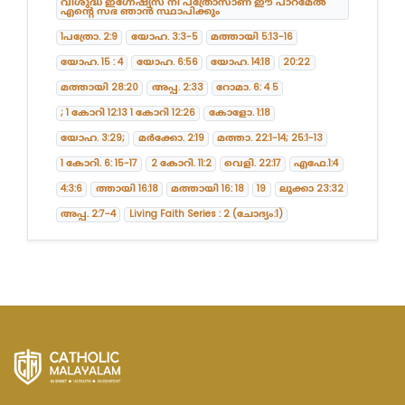
വിശുദ്ധ ഇഗ്നേഷ്യസ് നീ പത്രോസാണ് ഈ പാറമേൽ
എന്റെ സഭ ഞാൻ സ്ഥാപിക്കും
1പത്രോ. 2:9
യോഹ. 3:3-5
മത്തായി 5:13-16
യോഹ. 15 : 4
യോഹ. 6:56
യോഹ. 14:18
20:22
മത്തായി 28:20
അപ്പ. 2:33
റോമാ. 6: 4 5
; 1 കോറി 12:13 1 കോറി 12:26
കോളോ. 1:18
യോഹ. 3:29;
മർക്കോ. 2:19
മത്താ. 22:1-14; 25:1-13
1 കോറി. 6: 15-17
2 കോറി. 11:2
വെളി. 22:17
എഫേ.1:4
4:3:6
ത്തായി 16:18
മത്തായി 16: 18
19
ലൂക്കാ 23:32
അപ്പ. 2:7-4
Living Faith Series : 2 (ചോദ്യം:1)