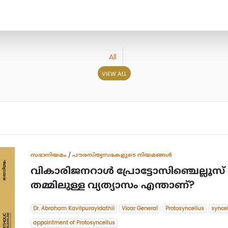
All
VIEW ALL
സഭാനിയമം
/
പൗരസ്ത്യസഭകളുടെ നിയമങ്ങൾ
വികാരിജനറാൾ പ്രോട്ടോസിഞ്ചെല്ലൂസ്
തമ്മിലുള്ള വ്യത്യാസം എന്താണ്?
Dr. Abraham Kavilpurayidathil
Vicar General
Protosyncellus
synce
appointment of Protosyncellus