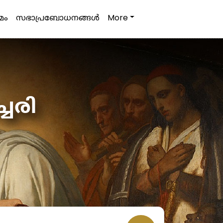
മം
സഭാപ്രബോധനങ്ങള്‍
More
ചേരി