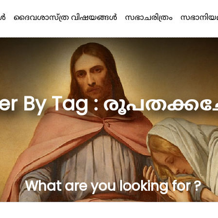
്‍
ദൈവശാസ്ത്ര വിഷയങ്ങള്‍
സഭാചരിത്രം
സഭാനിയ
lter By Tag : രൂപതക്കച്
What are you looking for ?