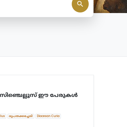
search
 സിഞ്ചെല്ലൂസ് ഈ പേരുകള്‍
llus
രൂപതക്കച്ചേരി
Diocesan Curia