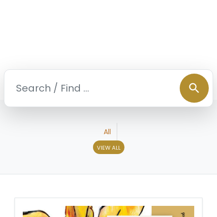
search
All
VIEW ALL