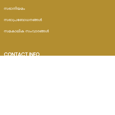
സഭാനിയമം
സഭാപ്രബോധനങ്ങള്‍
സമകാലിക സംവാദങ്ങൾ
CONTACT INFO
FEDAR FOUNDATION
3rd Floor, Room No.704, Olive Arcade, Near St. Joseph’s
Hospital, Mananthavady – 670645
Email : info@fedarfoundation.com
Phone : 04935 293101, 97446 67206