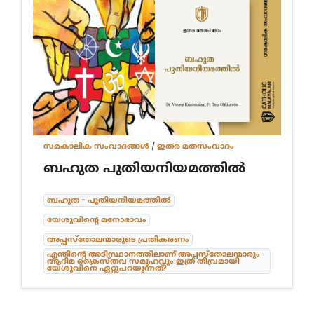
സമകാലിക സംവാദങ്ങൾ
/
ഇതര മതസംവാദം
ബഹുത പുതിയനിയമത്തിൽ
ബഹുത - പുതിയനിയമത്തിൽ
യേശുവിന്റെ മനോഭാവം
അപ്പസ്തോലന്മാരുടെ പ്രതികരണം
എന്തിന്റെ അടിസ്ഥാനത്തിലാണ് അപ്പസ്തോലന്മാരും
ആദിമ ക്രൈസ്തവ സമൂഹവും ഇത്ര തീവ്രമായി
യേശുവിനെ ഏറ്റുപറയുന്നത്?