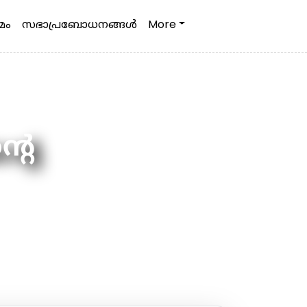
മം
സഭാപ്രബോധനങ്ങള്‍
More
്റെ