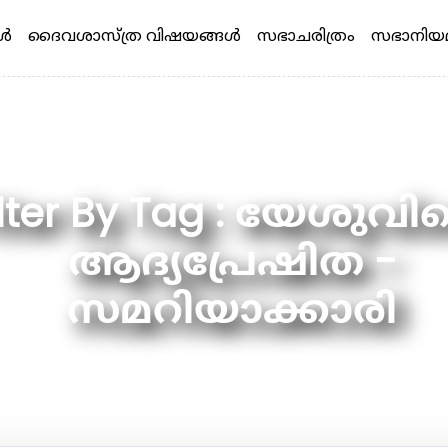
്‍
ദൈവശാസ്ത്ര വിഷയങ്ങള്‍
സഭാചരിത്രം
സഭാനിയ
ilter By Tag : യേശുവിന
ആദ്യപ്രേഷിത -
സമറിയാക്കാരി
What are you looking for ?