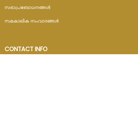
സഭാപ്രബോധനങ്ങള്‍
സമകാലിക സംവാദങ്ങൾ
CONTACT INFO
FEDAR FOUNDATION
3rd Floor, Room No.704, Olive Arcade, Near St. Joseph’s
Hospital, Mananthavady – 670645
Email : info@fedarfoundation.com
Phone : 04935 293101, 97446 67206
© 2020 Catholic Malayalam. All Rights Reserved.