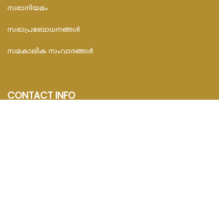
സഭാനിയമം
സഭാപ്രബോധനങ്ങള്‍
സമകാലിക സംവാദങ്ങൾ
CONTACT INFO
FEDAR FOUNDATION
3rd Floor, Room No.704, Olive Arcade, Near St. Joseph’s
Hospital, Mananthavady – 670645
Email : info@fedarfoundation.com
Phone : 04935 293101, 97446 67206