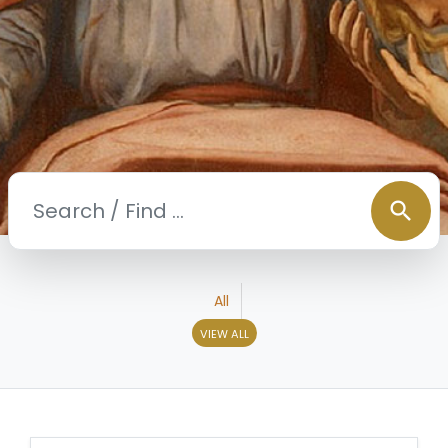
search
All
VIEW ALL