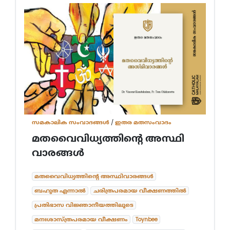
സമകാലിക സംവാദങ്ങൾ
/
ഇതര മതസംവാദം
മതവൈവിധ്യത്തിൻ്റെ അസ്ഥി
വാരങ്ങൾ
മതവൈവിധ്യത്തിൻ്റെ അസ്ഥിവാരങ്ങൾ
ബഹുത എന്നാൽ
ചരിത്രപരമായ വീക്ഷണത്തിൽ
പ്രതിഭാസ വിജ്ഞാനീയത്തിലൂടെ
മനഃശാസ്ത്രപരമായ വീക്ഷണം
Toynbee