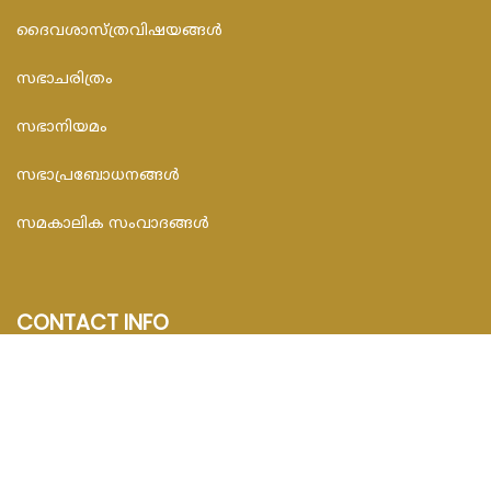
ദൈവശാസ്ത്രവിഷയങ്ങള്‍
സഭാചരിത്രം
സഭാനിയമം
സഭാപ്രബോധനങ്ങള്‍
സമകാലിക സംവാദങ്ങൾ
CONTACT INFO
FEDAR FOUNDATION
3rd Floor, Room No.704, Olive Arcade, Near St. Joseph’s
Hospital, Mananthavady – 670645
Email : info@fedarfoundation.com