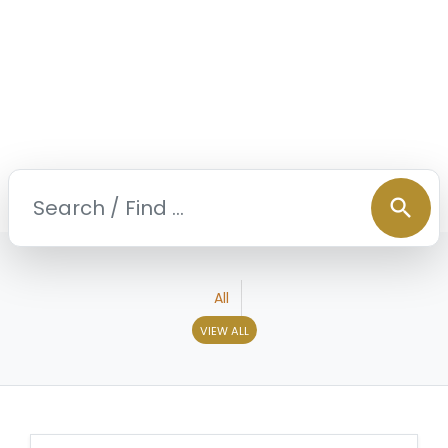
search
All
VIEW ALL