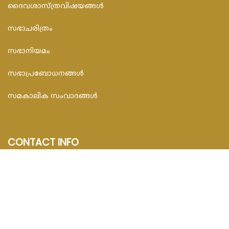
ദൈവശാസ്ത്രവിഷയങ്ങള്‍
സഭാചരിത്രം
സഭാനിയമം
സഭാപ്രബോധനങ്ങള്‍
സമകാലിക സംവാദങ്ങൾ
CONTACT INFO
FEDAR FOUNDATION
3rd Floor, Room No.704, Olive Arcade, Near St. Joseph’s
Hospital, Mananthavady – 670645
Email : info@fedarfoundation.com