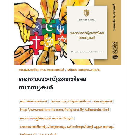
സമകാലിക സംവാദങ്ങൾ
/
ഇതര മതസംവാദം
ദൈവശാസ്ത്രത്തിലെ
സമസ്യകൾ
ലോകമതങ്ങൾ
ദൈവശാസ്ത്രത്തിലെ സമസ്യകൾ
http://www.adherents.com/Religions By Adherents.html
ദൈവകല്പിതമായ വൈവിധ്യത
ദൈവത്തിന്റെ പിതൃത്വവും ക്രിസ്തുവിന്റെ ഏകത്വവും