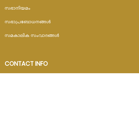
സഭാനിയമം
സഭാപ്രബോധനങ്ങള്‍
സമകാലിക സംവാദങ്ങൾ
CONTACT INFO
FEDAR FOUNDATION
3rd Floor, Room No.704, Olive Arcade, Near St. Joseph’s
Hospital, Mananthavady – 670645
Email : info@fedarfoundation.com
Phone : 04935 293101, 97446 67206