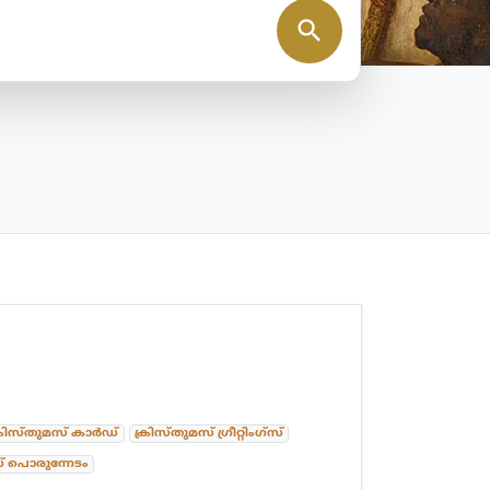
search
്രിസ്തുമസ് കാർഡ്
ക്രിസ്തുമസ് ഗ്രീറ്റിംഗ്സ്
 പൊരുന്നേടം