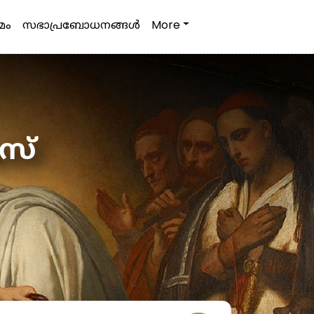
മം
സഭാപ്രബോധനങ്ങള്‍
More
മസ്