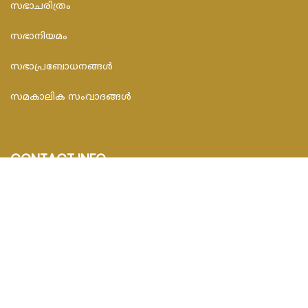
സഭാചരിത്രം
സഭാനിയമം
സഭാപ്രബോധനങ്ങള്‍
സമകാലിക സംവാദങ്ങൾ
CONTACT INFO
FEDAR FOUNDATION
3rd Floor, Room No.704, Olive Arcade, Near St. Joseph’s
Hospital, Mananthavady – 670645
Email : info@fedarfoundation.com
Phone : 04935 293101, 97446 67206