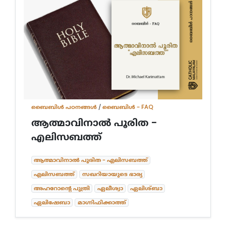
ബൈബിള്‍ പഠനങ്ങള്‍
/
ബൈബിൾ - FAQ
ആത്മാവിനാൽ പൂരിത -
എലിസബത്ത്
ആത്മാവിനാൽ പൂരിത - എലിസബത്ത്
എലിസബത്ത്
സഖറിയായുടെ ഭാര്യ
അഹറോന്റെ പുത്രി
ഏലീശ്വാ
ഏലിശ്ബാ
ഏലിഷേബാ
മാഗ്നിഫിക്കാത്ത്