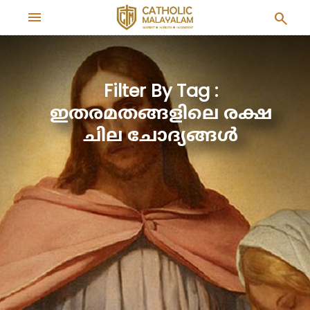
menu
search
Filter By Tag :
ഇതരമതങ്ങളിലെ രക്ഷ
ചില ചോദ്യങ്ങൾ