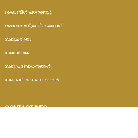
ബൈബിള്‍ പഠനങ്ങള്‍
ദൈവശാസ്ത്രവിഷയങ്ങള്‍
സഭാചരിത്രം
സഭാനിയമം
സഭാപ്രബോധനങ്ങള്‍
സമകാലിക സംവാദങ്ങൾ
CONTACT INFO
FEDAR FOUNDATION
3rd Floor, Room No.704, Olive Arcade, Near St. Joseph’s