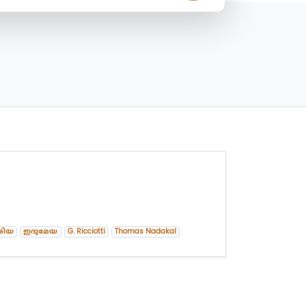
രിയ
ഇദുമേയ
G. Ricciotti
Thomas Nadakal