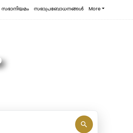
സഭാനിയമം
സഭാപ്രബോധനങ്ങള്‍
More
യ
search