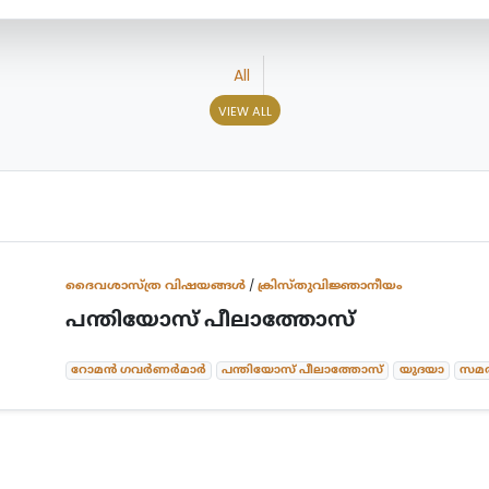
All
VIEW ALL
ദൈവശാസ്ത്ര വിഷയങ്ങള്‍
/
ക്രിസ്തുവിജ്ഞാനീയം
പന്തിയോസ് പീലാത്തോസ്
റോമൻ ഗവർണർമാർ
പന്തിയോസ് പീലാത്തോസ്
യുദയാ
സമ