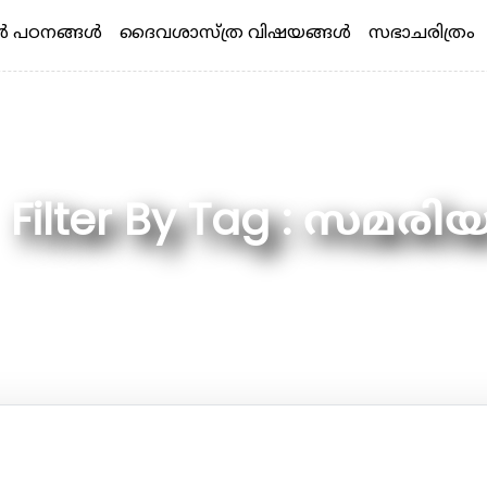
 പഠനങ്ങള്‍
ദൈവശാസ്ത്ര വിഷയങ്ങള്‍
സഭാചരിത്രം
Filter By Tag : സമരി
What are you looking for ?