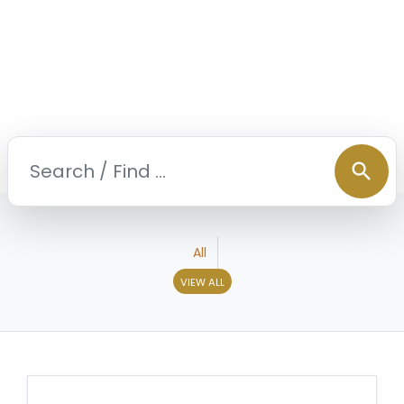
search
All
VIEW ALL