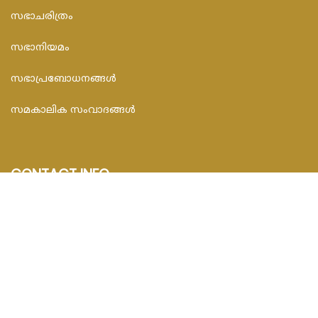
സഭാചരിത്രം
സഭാനിയമം
സഭാപ്രബോധനങ്ങള്‍
സമകാലിക സംവാദങ്ങൾ
CONTACT INFO
FEDAR FOUNDATION
3rd Floor, Room No.704, Olive Arcade, Near St. Joseph’s
Hospital, Mananthavady – 670645
Email : info@fedarfoundation.com
Phone : 04935 293101, 97446 67206