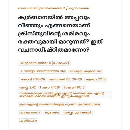
ദൈവശാസ്ത്ര വിഷയങ്ങള്‍
/
കൂദാശകൾ
കുർബാനയിൽ അപ്പവും
വീഞ്ഞും എങ്ങനെയാണ്
ക്രിസ്തുവിന്റെ ശരീരവും
രക്തവുമായി മാറുന്നത്? ഇത്
വചനാധിഷ്ഠിതമാണോ?
Living faith series : 8 (ചോദ്യം:2)
Fr. George Panamthottam CMI
വിശുദ്ധ കുർബാന
1 കോറി 11:23-26
മത്തായി 26 : 26-28
ലൂക്കാ 22:19
അപ്പ. 2:42
1 കോറി 10:16
1 കോറി 10: 16
നിങ്ങൾക്കുവേണ്ടിയുള്ള എന്റെ ശരീരമാണ്. എന്റെ
ഓർമ്മയ്ക്കായി നിങ്ങൾ ഇതു ചെയ്യുവിൻ
ഇത് എന്റെ രക്തത്തിലുള്ള പുതിയ ഉടമ്പടിയാണ്
പ്രബോധനം
കൂട്ടായ്മ
അപ്പം മുറിക്കൽ
പ്രാർത്ഥന