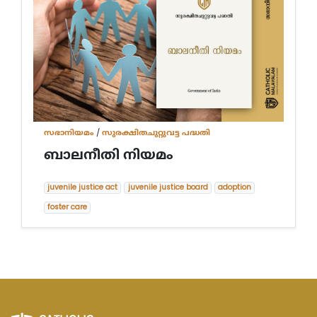
സഭാനിയമം
/
സുരക്ഷിതചുറ്റുവട്ട പദ്ധതി
ബാലനീതി നിയമം
juvenile justice act
juvenile justice board
adoption
foster care