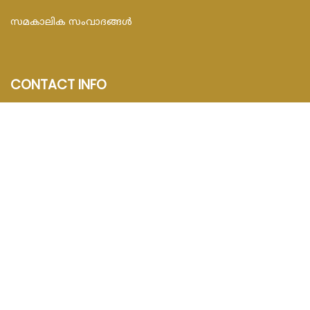
സമകാലിക സംവാദങ്ങൾ
CONTACT INFO
FEDAR FOUNDATION
3rd Floor, Room No.704, Olive Arcade, Near St. Joseph’s
Hospital, Mananthavady – 670645
Email : info@fedarfoundation.com
Phone : 04935 293101, 97446 67206
© 2020 Catholic Malayalam. All Rights Reserved.
Powered by
Corehub Solution