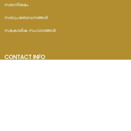
സഭാനിയമം
സഭാപ്രബോധനങ്ങള്‍
സമകാലിക സംവാദങ്ങൾ
CONTACT INFO
FEDAR FOUNDATION
3rd Floor, Room No.704, Olive Arcade, Near St. Joseph’s
Hospital, Mananthavady – 670645
Email : info@fedarfoundation.com
Phone : 04935 293101, 97446 67206