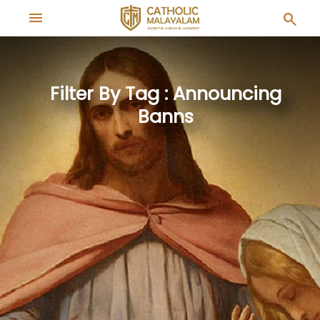
menu
search
Filter By Tag : Announcing
Banns