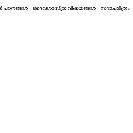
 പഠനങ്ങള്‍
ദൈവശാസ്ത്ര വിഷയങ്ങള്‍
സഭാചരിത്രം